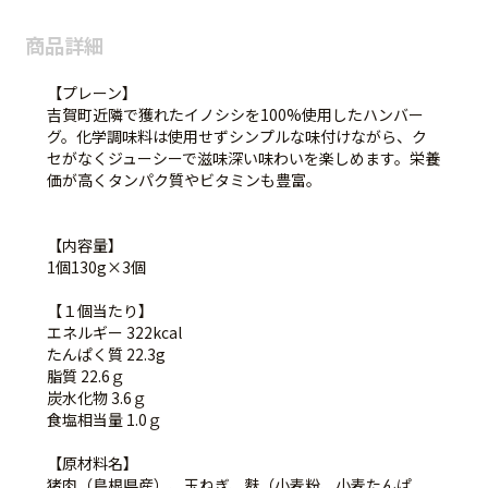
商品詳細
【プレーン】
吉賀町近隣で獲れたイノシシを100%使用したハンバー
グ。化学調味料は使用せずシンプルな味付けながら、ク
セがなくジューシーで滋味深い味わいを楽しめます。栄養
価が高くタンパク質やビタミンも豊富。
【内容量】
1個130g×3個
【１個当たり】
エネルギー 322kcal
たんぱく質 22.3g
脂質 22.6ｇ
炭水化物 3.6ｇ
食塩相当量 1.0ｇ
【原材料名】
猪肉（島根県産）、玉ねぎ、麩（小麦粉、小麦たんぱ